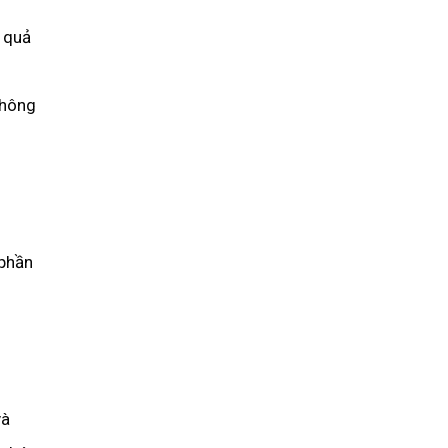
 quả
không
 phần
và