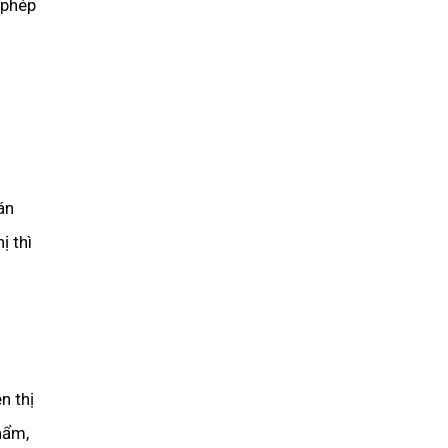
 phép
án
ị thì
n thị
hẩm,