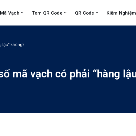
Mã Vạch
Tem QR Code
QR Code
Kiểm Nghiệm
 lậu” không?
ố mã vạch có phải “hàng lậ