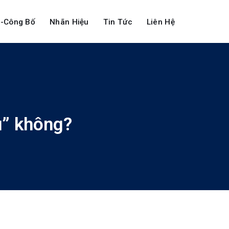
-Công Bố
Nhãn Hiệu
Tin Tức
Liên Hệ
u” không?