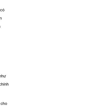
 có
ẩm
h
như
chính
 cho