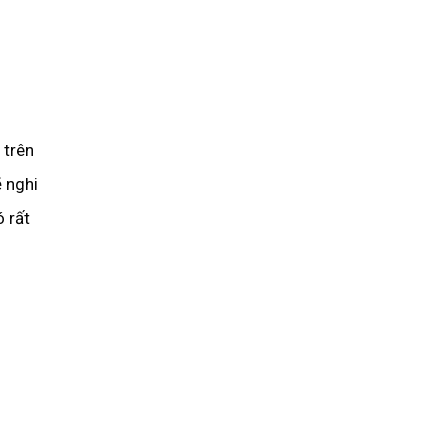
 trên
 nghi
 rất