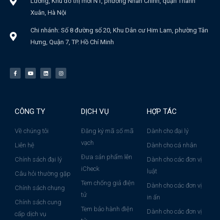
Lương, Khu đô thị mới N1, phường Nhân Chính, quận Thanh
Xuân, Hà Nội
Chi nhánh: Số 8 đường số 20, Khu Dân cư Him Lam, phường Tân
Hưng, Quận 7, TP. Hồ Chí Minh
CÔNG TY
DỊCH VỤ
HỢP TÁC
Về chúng tôi
Đăng ký mã số mã
Dành cho đại lý
vạch
Liên hệ
Dành cho cá nhân
Đưa sản phẩm lên
Chính sách đại lý
Dành cho các đơn vị
iCheck
luật
Câu hỏi thường gặp
Tem chống giả điện
Dành cho các đơn vị
Chính sách chung
tử
in ấn
Chính sách cung
Tem bảo hành điện
Dành cho các đơn vị
cấp dịch vụ