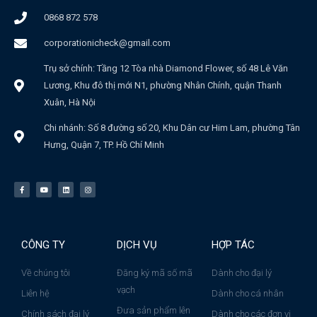
0868 872 578
corporationicheck@gmail.com
Trụ sở chính: Tầng 12 Tòa nhà Diamond Flower, số 48 Lê Văn
Lương, Khu đô thị mới N1, phường Nhân Chính, quận Thanh
Xuân, Hà Nội
Chi nhánh: Số 8 đường số 20, Khu Dân cư Him Lam, phường Tân
Hưng, Quận 7, TP. Hồ Chí Minh
CÔNG TY
DỊCH VỤ
HỢP TÁC
Về chúng tôi
Đăng ký mã số mã
Dành cho đại lý
vạch
Liên hệ
Dành cho cá nhân
Đưa sản phẩm lên
Chính sách đại lý
Dành cho các đơn vị