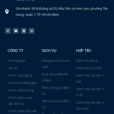
Chi nhánh: Số 8 đường số 20, Khu Dân cư Him Lam, phường Tân
Hưng, Quận 7, TP. Hồ Chí Minh
CÔNG TY
DỊCH VỤ
HỢP TÁC
Về chúng tôi
Đăng ký mã số mã
Dành cho đại lý
vạch
Liên hệ
Dành cho cá nhân
Đưa sản phẩm lên
Chính sách đại lý
Dành cho các đơn vị
iCheck
luật
Câu hỏi thường gặp
Tem chống giả điện
Dành cho các đơn vị
Chính sách chung
tử
in ấn
Chính sách cung
Tem bảo hành điện
Dành cho các đơn vị
cấp dịch vụ
tử
gia công
Chính sách bảo mật