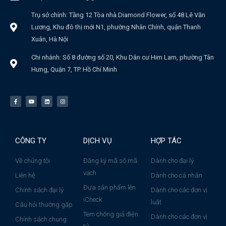
Trụ sở chính: Tầng 12 Tòa nhà Diamond Flower, số 48 Lê Văn
Lương, Khu đô thị mới N1, phường Nhân Chính, quận Thanh
Xuân, Hà Nội
Chi nhánh: Số 8 đường số 20, Khu Dân cư Him Lam, phường Tân
Hưng, Quận 7, TP. Hồ Chí Minh
CÔNG TY
DỊCH VỤ
HỢP TÁC
Về chúng tôi
Đăng ký mã số mã
Dành cho đại lý
vạch
Liên hệ
Dành cho cá nhân
Đưa sản phẩm lên
Chính sách đại lý
Dành cho các đơn vị
iCheck
luật
Câu hỏi thường gặp
Tem chống giả điện
Dành cho các đơn vị
Chính sách chung