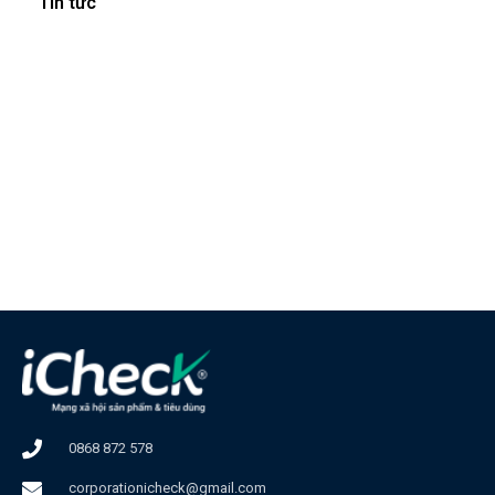
Tin tức
0868 872 578
corporationicheck@gmail.com