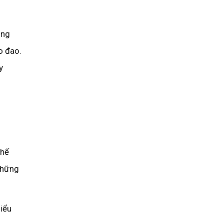
úng
o đao.
y
thế
 những
hiểu