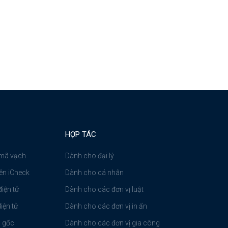
HỢP TÁC
 mã vạch
Dành cho đại lý
ên iCheck
Dành cho cá nhân
iện tử
Dành cho các đơn vị luật
iện tử
Dành cho các đơn vị in ấn
n gốc
Dành cho các đơn vị gia công