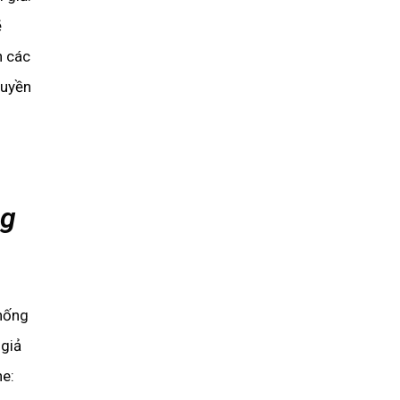
ẽ
n các
quyền
ng
chống
 giả
ne: