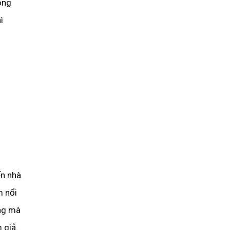
ông
ì
ến nhà
 nổi
ng mà
 giả.