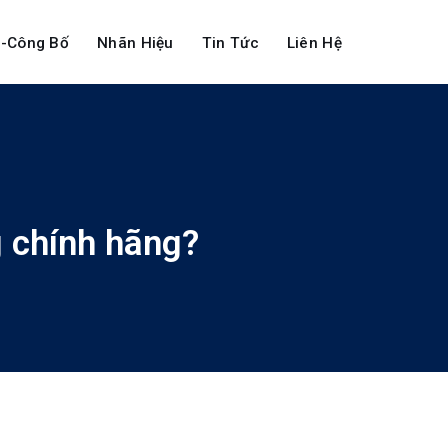
-Công Bố
Nhãn Hiệu
Tin Tức
Liên Hệ
 chính hãng?