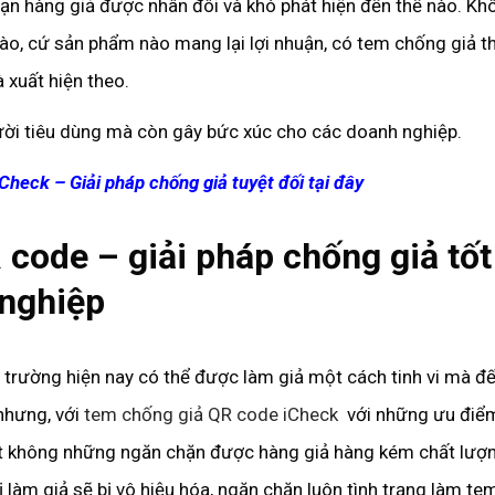
nạn hàng giả được nhân đôi và khó phát hiện đến thế nào. Kh
o, cứ sản phẩm nào mang lại lợi nhuận, có tem chống giả th
 xuất hiện theo.
gười tiêu dùng mà còn gây bức xúc cho các doanh nghiệp.
heck – Giải pháp chống giả tuyệt đối tại đây
 code – giải pháp chống giả tốt
 nghiệp
trường hiện nay có thể được làm giả một cách tinh vi mà đ
nhưng, với
tem chống giả QR code iCheck
với những ưu điểm
ất không những ngăn chặn được hàng giả hàng kém chất lượ
ị làm giả sẽ bị vô hiệu hóa, ngăn chặn luôn tình trạng làm tem