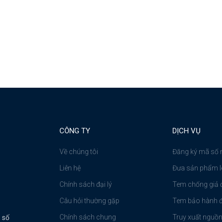
CÔNG TY
DỊCH VỤ
Về chúng tôi
Đăng ký mã số
Liên hệ
Đưa sản phẩm l
Chính sách đại lý
Tem chống giả đ
Câu hỏi thường gặp
Tem bảo hành đ
Chính sách chung
Truy xuất nguồ
 số