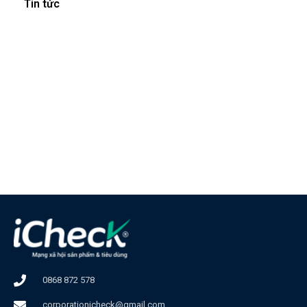
Tin tức
0868 872 578
corporationicheck@gmail.com