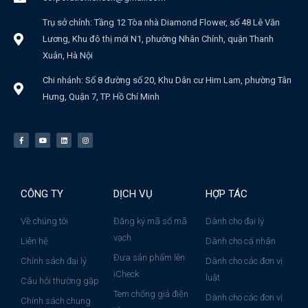
Trụ sở chính: Tầng 12 Tòa nhà Diamond Flower, số 48 Lê Văn
Lương, Khu đô thị mới N1, phường Nhân Chính, quận Thanh
Xuân, Hà Nội
Chi nhánh: Số 8 đường số 20, Khu Dân cư Him Lam, phường Tân
Hưng, Quận 7, TP. Hồ Chí Minh
CÔNG TY
DỊCH VỤ
HỢP TÁC
Về chúng tôi
Đăng ký mã số mã
Dành cho đại lý
vạch
Liên hệ
Dành cho cá nhân
Đưa sản phẩm lên
Chính sách đại lý
Dành cho các đơn vị
iCheck
luật
Câu hỏi thường gặp
Tem chống giả điện
Dành cho các đơn vị
Chính sách chung