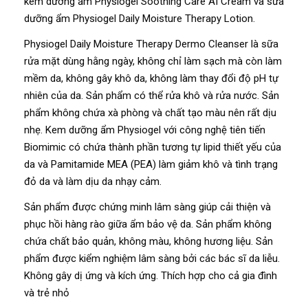
kem dưỡng ẩm Physiogel Soothing Care AI Cream và sữa
dưỡng ẩm Physiogel Daily Moisture Therapy Lotion.
Physiogel Daily Moisture Therapy Dermo Cleanser là sữa
rửa mặt dùng hằng ngày, không chỉ làm sạch mà còn làm
mềm da, không gây khô da, không làm thay đổi độ pH tự
nhiên của da. Sản phẩm có thể rửa khô và rửa nước. Sản
phẩm không chứa xà phòng và chất tạo màu nên rất dịu
nhẹ. Kem dưỡng ẩm Physiogel với công nghệ tiên tiến
Biomimic có chứa thành phần tương tự lipid thiết yếu của
da và Pamitamide MEA (PEA) làm giảm khô và tình trạng
đỏ da và làm dịu da nhạy cảm.
Sản phẩm được chứng minh lâm sàng giúp cải thiện và
phục hồi hàng rào giữa ẩm bảo vệ da. Sản phẩm không
chứa chất bảo quản, không màu, không hương liệu. Sản
phẩm được kiểm nghiệm lâm sàng bởi các bác sĩ da liễu.
Không gây dị ứng và kích ứng. Thích hợp cho cả gia đình
và trẻ nhỏ