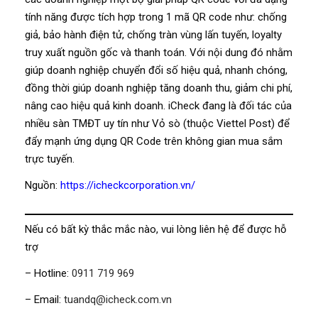
tính năng được tích hợp trong 1 mã QR code như: chống
giả, bảo hành điện tử, chống tràn vùng lấn tuyến, loyalty
truy xuất nguồn gốc và thanh toán. Với nội dung đó nhằm
giúp doanh nghiệp chuyển đổi số hiệu quả, nhanh chóng,
đồng thời giúp doanh nghiệp tăng doanh thu, giảm chi phí,
nâng cao hiệu quả kinh doanh. iCheck đang là đối tác của
nhiều sàn TMĐT uy tín như Vỏ sò (thuộc Viettel Post) để
đẩy mạnh ứng dụng QR Code trên không gian mua sắm
trực tuyến.
Nguồn:
https://icheckcorporation.vn/
Nếu có bất kỳ thắc mắc nào, vui lòng liên hệ để được hỗ
trợ
– Hotline:
0911 719 969
– Email:
tuandq@icheck.com.vn