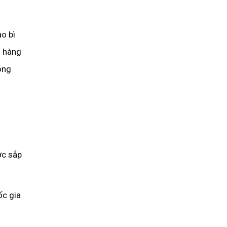
o bì
i hàng
ông
ợc sắp
ốc gia