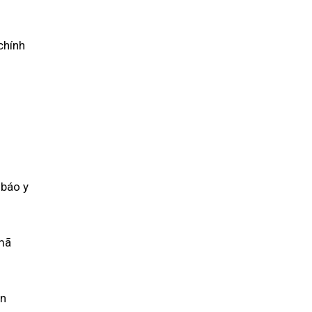
chính
 báo y
 mã
an