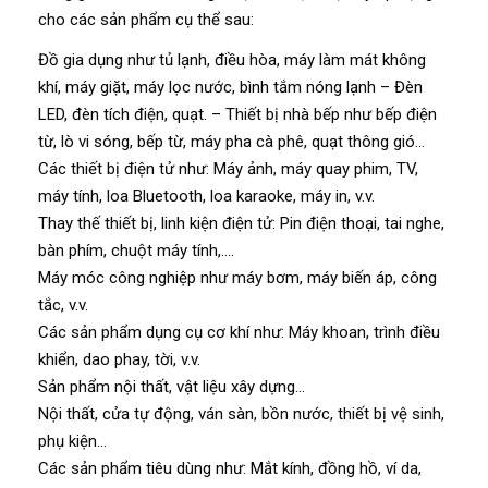
cho các sản phẩm cụ thể sau:
Đồ gia dụng như tủ lạnh, điều hòa, máy làm mát không
khí, máy giặt, máy lọc nước, bình tắm nóng lạnh – Đèn
LED, đèn tích điện, quạt. – Thiết bị nhà bếp như bếp điện
từ, lò vi sóng, bếp từ, máy pha cà phê, quạt thông gió…
Các thiết bị điện tử như: Máy ảnh, máy quay phim, TV,
máy tính, loa Bluetooth, loa karaoke, máy in, v.v.
Thay thế thiết bị, linh kiện điện tử: Pin điện thoại, tai nghe,
bàn phím, chuột máy tính,….
Máy móc công nghiệp như máy bơm, máy biến áp, công
tắc, v.v.
Các sản phẩm dụng cụ cơ khí như: Máy khoan, trình điều
khiển, dao phay, tời, v.v.
Sản phẩm nội thất, vật liệu xây dựng…
Nội thất, cửa tự động, ván sàn, bồn nước, thiết bị vệ sinh,
phụ kiện…
Các sản phẩm tiêu dùng như: Mắt kính, đồng hồ, ví da,